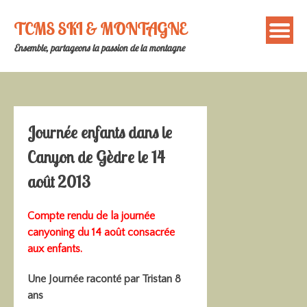
Skip
to
TCMS SKI & MONTAGNE
content
Ensemble, partageons la passion de la montagne
Journée enfants dans le
Canyon de Gèdre le 14
août 2013
Compte rendu de la journée
canyoning du 14 août consacrée
aux enfants.
Une Journée raconté par Tristan 8
ans