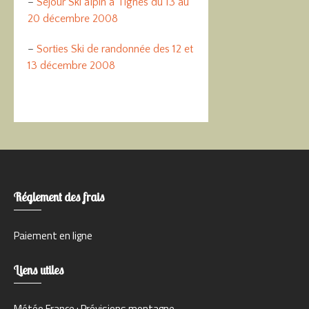
–
Séjour Ski alpin à Tignes du 13 au
20 décembre 2008
–
Sorties Ski de randonnée des 12 et
13 décembre 2008
Réglement des frais
Paiement en ligne
Liens utiles
Météo France : Prévisions montagne