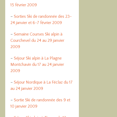
15 février 2009
–
Sorties Ski de randonnée des 23-
24 janvier et 6-7 février 2009
–
Semaine Courses Ski alpin à
Courchevel du 24 au 29 janvier
2009
–
Séjour Ski alpin à La Plagne
Montchavin du 17 au 24 janvier
2009
–
Séjour Nordique à La Féclaz du 17
au 24 janvier 2009
–
Sortie Ski de randonnée des 9 et
10 janvier 2009