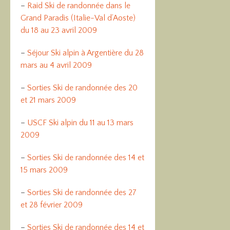
–
Raid Ski de randonnée dans le
Grand Paradis (Italie-Val d’Aoste)
du 18 au 23 avril 2009
–
Séjour Ski alpin à Argentière du 28
mars au 4 avril 2009
–
Sorties Ski de randonnée des 20
et 21 mars 2009
–
USCF Ski alpin du 11 au 13 mars
2009
–
Sorties Ski de randonnée des 14 et
15 mars 2009
–
Sorties Ski de randonnée des 27
et 28 février 2009
–
Sorties Ski de randonnée des 14 et