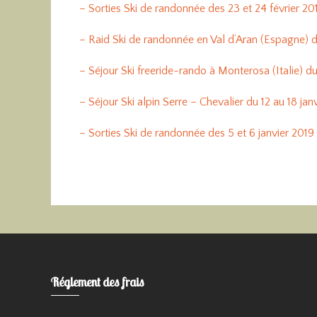
– Sorties Ski de randonnée des 23 et 24 février 20
– Raid Ski de randonnée en Val d’Aran (Espagne) du
– Séjour Ski freeride-rando à Monterosa (Italie) du
– Séjour Ski alpin Serre – Chevalier du 12 au 18 jan
– Sorties Ski de randonnée des 5 et 6 janvier 2019
Réglement des frais