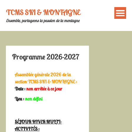
TCMS SKI & MONTAGNE
Ensemble, partageons la passion de la montagne
Programme 2026-2027
Assemblée générale 2026 de la
section TCMS SKI & MONTAGNE :
Date :
non arrêtée à ce jour
Lieu :
non défini
SÉJOUR HIVER MULTI-
ACTIVITÉS :