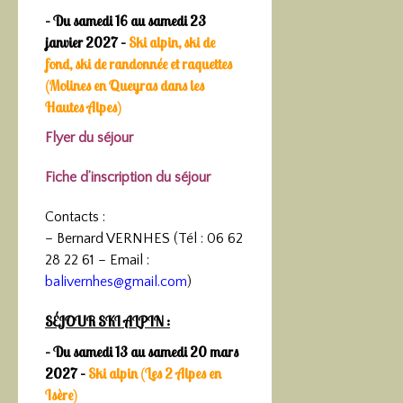
– Du samedi 16 au samedi 23
janvier 2027 –
Ski alpin, ski de
fond, ski de randonnée et raquettes
(Molines en Queyras dans les
Hautes Alpes)
Flyer du séjour
Fiche d’inscription du séjour
Contacts :
– Bernard VERNHES (Tél : 06 62
28 22 61 – Email :
balivernhes@gmail.com
)
SÉJOUR SKI ALPIN :
– Du samedi 13 au samedi 20 mars
2027 –
Ski alpin (Les 2 Alpes en
Isère)