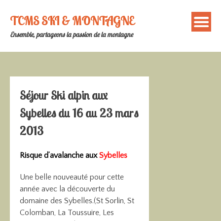
Skip
to
TCMS SKI & MONTAGNE
content
Ensemble, partageons la passion de la montagne
Séjour Ski alpin aux
Sybelles du 16 au 23 mars
2013
Risque d’avalanche aux
Sybelles
Une belle nouveauté pour cette
année avec la découverte du
domaine des Sybelles.(St Sorlin, St
Colomban, La Toussuire, Les