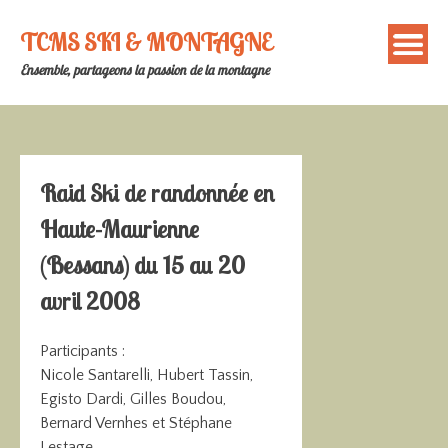
Skip
to
TCMS SKI & MONTAGNE
content
Ensemble, partageons la passion de la montagne
Raid Ski de randonnée en
Haute-Maurienne
(Bessans) du 15 au 20
avril 2008
Participants :
Nicole Santarelli, Hubert Tassin,
Egisto Dardi, Gilles Boudou,
Bernard Vernhes et Stéphane
Lestage.