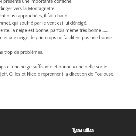
ol présente une importante corniche.
iriger vers la Montagnette.
nt plus rapprochées, il fait chaud.
et, qui soufflé par le vent est lui déneigé.
cente, la neige est bonne, parfois même très bonne ………
e et une neige de printemps ne facilitent pas une bonne
s trop de problèmes.
 et une neige suffisante et bonne = une belle sortie.
eff, Gilles et Nicole reprennent la direction de Toulouse.
Liens utiles