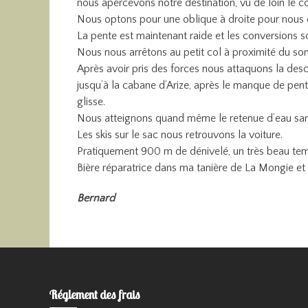
nous apercevons notre destination, vu de loin le c
Nous optons pour une oblique à droite pour nous d
La pente est maintenant raide et les conversions so
Nous nous arrêtons au petit col à proximité du somm
Après avoir pris des forces nous attaquons la des
jusqu’à la cabane d’Arize, après le manque de pent
glisse.
Nous atteignons quand même le retenue d’eau san
Les skis sur le sac nous retrouvons la voiture.
Pratiquement 900 m de dénivelé, un très beau temps
Bière réparatrice dans ma tanière de La Mongie et J
Bernard
Réglement des frais